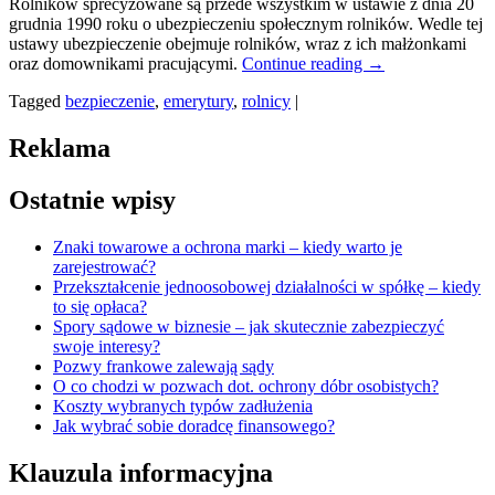
Rolników sprecyzowane są przede wszystkim w ustawie z dnia 20
grudnia 1990 roku o ubezpieczeniu społecznym rolników. Wedle tej
ustawy ubezpieczenie obejmuje rolników, wraz z ich małżonkami
oraz domownikami pracującymi.
Continue reading
→
Tagged
bezpieczenie
,
emerytury
,
rolnicy
|
Reklama
Ostatnie wpisy
Znaki towarowe a ochrona marki – kiedy warto je
zarejestrować?
Przekształcenie jednoosobowej działalności w spółkę – kiedy
to się opłaca?
Spory sądowe w biznesie – jak skutecznie zabezpieczyć
swoje interesy?
Pozwy frankowe zalewają sądy
O co chodzi w pozwach dot. ochrony dóbr osobistych?
Koszty wybranych typów zadłużenia
Jak wybrać sobie doradcę finansowego?
Klauzula informacyjna