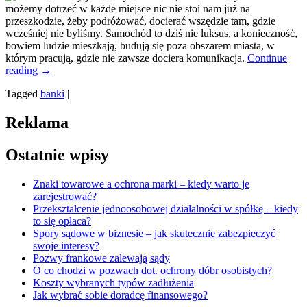
możemy dotrzeć w każde miejsce nic nie stoi nam już na
przeszkodzie, żeby podróżować, docierać wszędzie tam, gdzie
wcześniej nie byliśmy. Samochód to dziś nie luksus, a konieczność,
bowiem ludzie mieszkają, budują się poza obszarem miasta, w
którym pracują, gdzie nie zawsze dociera komunikacja.
Continue
reading
→
Tagged
banki
|
Reklama
Ostatnie wpisy
Znaki towarowe a ochrona marki – kiedy warto je
zarejestrować?
Przekształcenie jednoosobowej działalności w spółkę – kiedy
to się opłaca?
Spory sądowe w biznesie – jak skutecznie zabezpieczyć
swoje interesy?
Pozwy frankowe zalewają sądy
O co chodzi w pozwach dot. ochrony dóbr osobistych?
Koszty wybranych typów zadłużenia
Jak wybrać sobie doradcę finansowego?